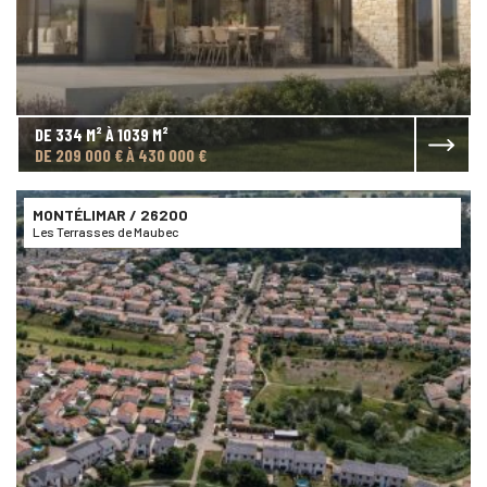
DE 334 M² À 1039 M²
DE 209 000 € À 430 000 €
MONTÉLIMAR
/ 26200
Les Terrasses de Maubec