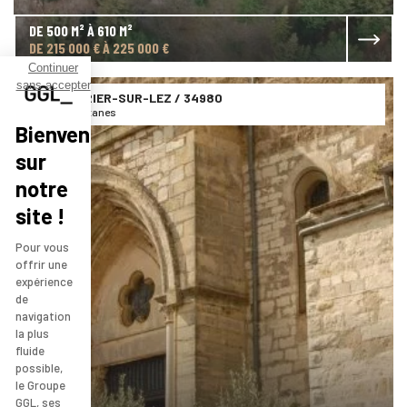
DE 500 M² À 610 M²
DE 215 000 € À 225 000 €
Continuer
sans accepter
MONTFERRIER-SUR-LEZ
/ 34980
Allée des Platanes
Bienvenue
sur
notre
site !
Pour vous
offrir une
expérience
de
navigation
la plus
fluide
possible,
le Groupe
GGL, ses