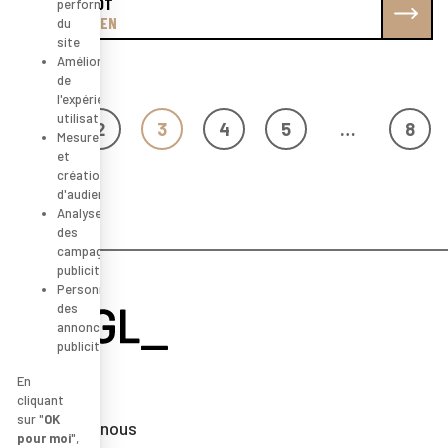
DERNIER LOT
performance
PROFITEZ-EN
du
site
Amélioration
de
l'expérience
Posts navigation
utilisateur
1
2
3
4
5
…
8
Mesure
et
création
d'audience
Analyse
des
campagnes
publicitaires
Personnalisation
des
annonces
publicitaires
En
cliquant
sur "
OK
Rejoignez-nous
pour moi
",