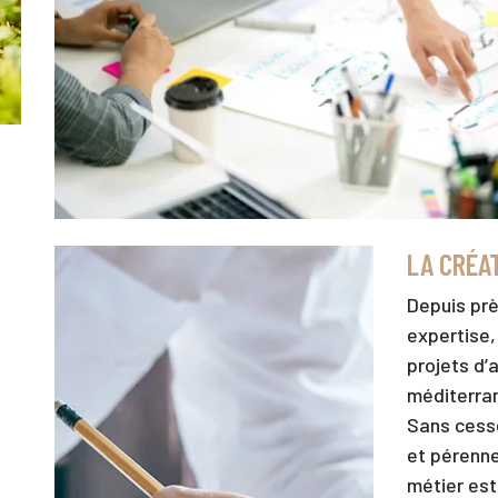
LA CRÉA
Depuis prè
expertise,
projets d’
méditerra
Sans cesse
et pérenne
métier est