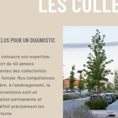
LES COLL
ÉLUS POUR UN DIAGNOSTIC
L consacre son expertise,
Fort de 40 années
entes des collectivités
 foncier. Nos compétences
cière, à l’aménagement, la
erventions sont un
tation permanente et
éfinir précisément les
ntexte.