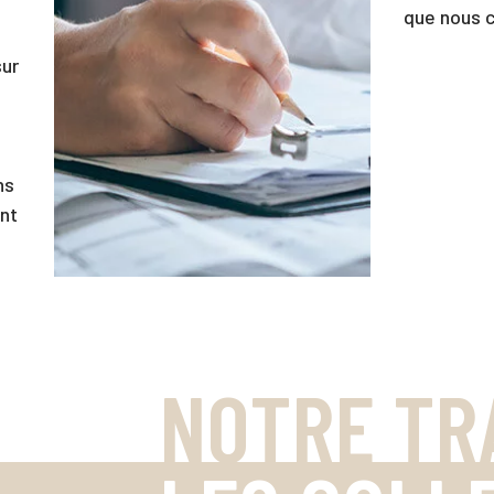
que nous c
sur
ns
nt
NOTRE TR