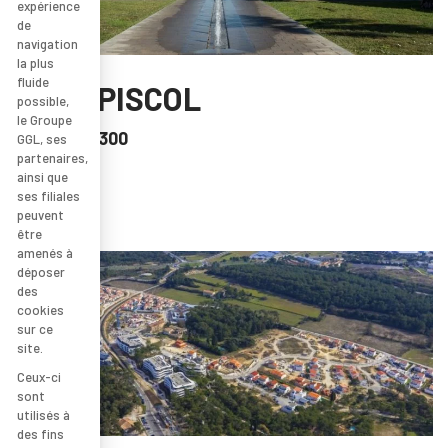
expérience
de
navigation
la plus
fluide
LE CAPISCOL
possible,
le Groupe
AGDE
/ 34300
GGL, ses
partenaires,
ainsi que
ses filiales
peuvent
être
amenés à
déposer
des
cookies
sur ce
site.
Ceux-ci
sont
utilisés à
des fins