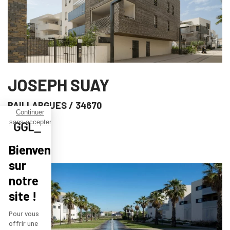
JOSEPH SUAY
BAILLARGUES
/ 34670
Continuer
sans accepter
Bienvenue
sur
notre
site !
Pour vous
offrir une