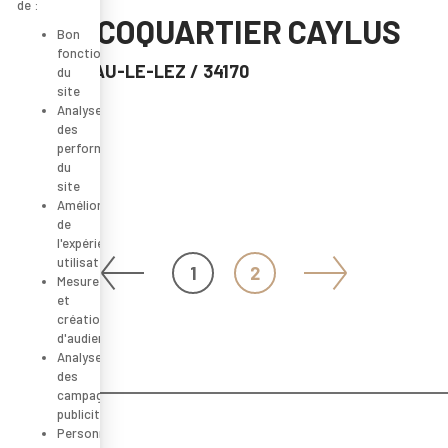
de :
ZAC ECOQUARTIER CAYLUS
Bon
fonctionnement
CASTELNAU-LE-LEZ
/ 34170
du
site
Analyse
des
performance
du
site
Amélioration
de
l'expérience
Posts navigation
utilisateur
1
2
Mesure
et
création
d'audience
Analyse
des
campagnes
publicitaires
Personnalisation