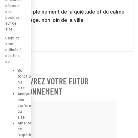
déposer
Profitez pleinement de la quiétude et du calme
des
cookies
d’un village, non loin de la ville.
sur ce
site.
Ceux-ci
sont
utilisés à
des fins
de :
Bon
fonctionnement
DÉCOUVREZ VOTRE FUTUR
du
site
ENVIRONNEMENT
Analyse
des
performance
du
site
Amélioration
de
l'expérience