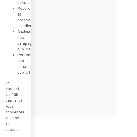
utilisateur
Mesure
et
création
d'audience
Analyse
des
campagnes
publicitaires
Personnalisation
des
annonces
publicitaires
En
cliquant
sur "
OK
pour moi
",
vous
consentez
au dépôt
de
cookies.