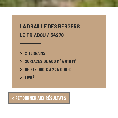
LA DRAILLE DES BERGERS
LE TRIADOU
/ 34270
2 TERRAINS
SURFACES DE 500 M² À 610 M²
DE 215 000 € À 225 000 €
LIVRÉ
< RETOURNER AUX RÉSULTATS