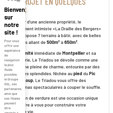
LE PROJET EN QUELQUES
MOTS
Bienvenue
sur
Au cœur d’une ancienne propriété, le
notre
lotissement intimiste «La Draille des Bergers»
site !
vous propose 7 terrains à bâtir, avec de belles
Pour vous
surfaces allant de
500m²
à
650m²
.
offrir une
expérience
A
proximité
immédiate de
Montpellier
et sa
de
périphérie, Le Triadou se dévoile comme une
navigation
la plus
commune pleine de charme, entourée par des
fluide
garrigues splendides. Nichée au
pied
du
Pic
possible,
le Groupe
Saint-Loup
, Le Triadou vous offre des
GGL, ses
panoramas spectaculaires à couper le souffle.
partenaires,
ainsi que
Cet écrin de verdure est une occasion unique
ses filiales
peuvent
qui s’offre à vous pour construire votre
être
nouvelle vie.
amenés à