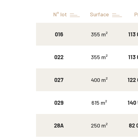
N° lot
Surface
P
016
355 m²
113
022
355 m²
113
027
400 m²
122
029
615 m²
140 
28A
250 m²
82 