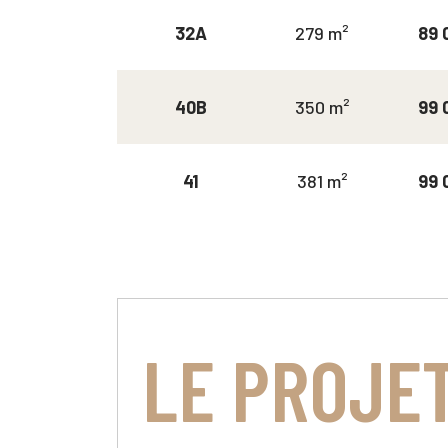
32A
279 m²
89 
40B
350 m²
99 
41
381 m²
99 
LE PROJE