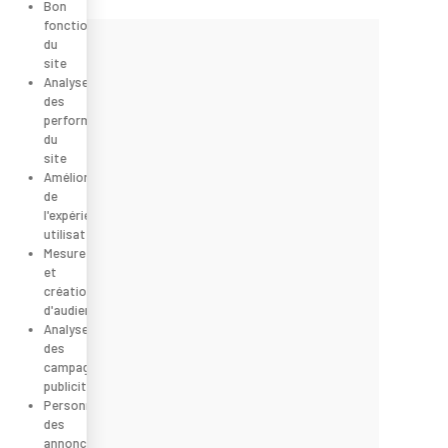
Bon
fonctionnement
du
site
Analyse
des
performance
du
site
Amélioration
de
l'expérience
utilisateur
Mesure
et
création
d'audience
Analyse
des
campagnes
publicitaires
Personnalisation
des
annonces