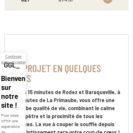
Continuer
sans accepter
LE PROJET EN QUELQUES
MOTS
Bienvenue
sur
Lax, à 15 minutes de Rodez et Baraqueville, à
notre
10 minutes de La Primaube, vous offre une
site !
superbe qualité de vie, combinant le calme
champêtre et la proximité de tous les
Pour vous
offrir une
services. La vue à couper le souffle depuis
expérience
notre lotissement sera votre coup de cœur !
de