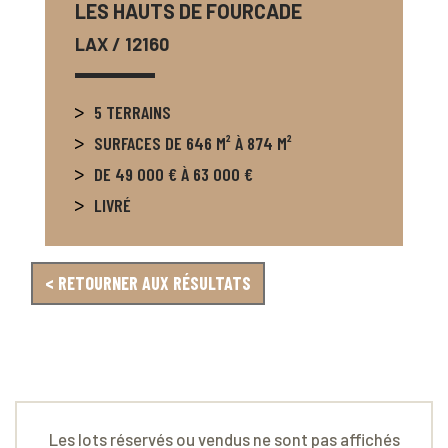
LES HAUTS DE FOURCADE
LAX
/ 12160
5 TERRAINS
SURFACES DE 646 M² À 874 M²
DE 49 000 € À 63 000 €
LIVRÉ
< RETOURNER AUX RÉSULTATS
Les lots réservés ou vendus ne sont pas affichés