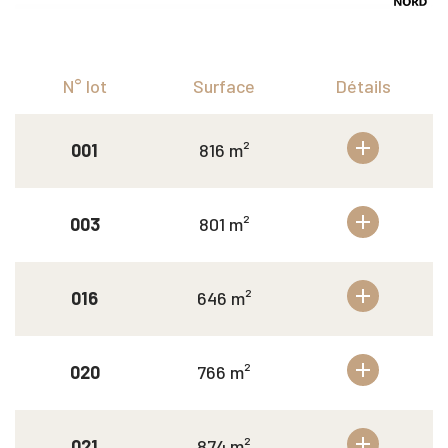
N° lot
Surface
Détails
001
816 m²
003
801 m²
016
646 m²
020
766 m²
021
874 m²