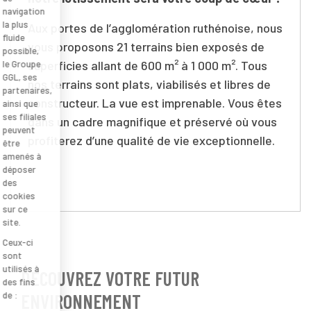
navigation
la plus
Aux portes de l’agglomération ruthénoise, nous
fluide
vous proposons 21 terrains bien exposés de
possible,
superficies allant de 600 m² à 1 000 m². Tous
le Groupe
GGL, ses
nos terrains sont plats, viabilisés et libres de
partenaires,
constructeur. La vue est imprenable. Vous êtes
ainsi que
ses filiales
dans un cadre magnifique et préservé où vous
peuvent
profiterez d’une qualité de vie exceptionnelle.
être
amenés à
déposer
des
cookies
sur ce
site.
Ceux-ci
sont
utilisés à
DÉCOUVREZ VOTRE FUTUR
des fins
ENVIRONNEMENT
de :