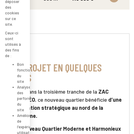
déposer
des
cookies
sur ce
site.
Ceux-ci
sont
utilisés à
des fins
de :
LE PROJET EN QUELQUES
Bon
fonctionnement
MOTS
du
site
Analyse
Situé dans la troisième tranche de la
ZAC
des
performance
OLYMPÉO
, ce nouveau quartier bénéficie
d’une
du
localisation stratégique au nord de la
site
commune.
Amélioration
de
l'expérience
Un Nouveau Quartier Moderne et Harmonieux
utilisateur