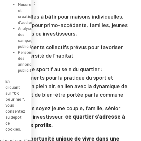
qui allie :
Mesure
et
– Parcelles à bâtir pour maisons individuelles,
création
d'audience
idéales pour primo-accédants, familles, jeunes
Analyse
retraités ou investisseurs,
des
campagnes
– Logements collectifs prévus pour favoriser
publicitaires
Personnalisation
une diversité de l’habitat.
des
annonces
– Un pôle sportif au sein du quartier :
publicitaires
équipements pour la pratique du sport et
En
loisirs en plein air, en lien avec la dynamique de
cliquant
sur "
OK
santé et de bien-être portée par la commune.
pour moi
",
vous
Que vous soyez jeune couple, famille, sénior
consentez
actif ou investisseur,
ce quartier s’adresse à
au dépôt
de
tous les profils.
cookies.
Une opportunité unique de vivre dans une
ntements certifiés par